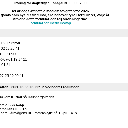
Träning för daglediga:
Tisdagar kl.09.00-12.00
Det är dags att betala medlemsavgiften för 2026.
 gamla som nya medlemmar, alla behöver fylla i formuläret, varje år.
Använd detta formulär och följ anvisningarna:
Formulär för medlemskap.
-02 17:29:58
-02 15:25:41
01 19:16:00
6-07-31 19:17:11
1:01:21
07-25 10:00:41
äffen
- 2026-05-25 05:33:12 av Anders Fredriksson
m kom till start på Hallsbergsträffen.
Motala BSK 646p
kamöllans IF 601p
erg Järnvägens BF i matchskytte på 15 pil. 141p