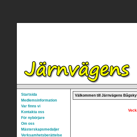
Startsida
Välkommen till Järnvägens Bågskyt
Medlemsinformation
Var finns vi
Veck
Kontakta oss
För nybörjare
Om oss
Mästerskapsmedaljer
Verksamhetsberättelse