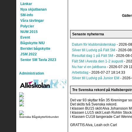
Länkar
Nya skjutbanan
SM-info
Gäller
Våra tävlingar
Polycier
NUM 2015
Senaste nyheterna
Event
Bågskytte NIU
Datum för klubbmästerskap
- 2026-08
Beridet bågskytte
Silver till Ludvig på Fält SM
- 2026-08
JSM 2022
Resultat dag 1 på Fält SM
- 2026-08-
Senior SM Tavla 2023
Fält SM i Avesta den 1-2 augusti
- 202
Nu har vi en jaktbana
- 2026-07-29 1
Arbetsdag
- 2026-07-27 18:14:33
Administration
Silver till Ludvig på Junior EM
- 2026-
Tre Svenska rekord på Hallsbergstr
Det var 93 skyttar från 35 föreningar so
Det sköts två Svenska rekord.
I klassen BU15 sköt Alva Johansson 
I klassen LU15 sköt Leah Rohlin Stoc
i Klassen CU18 tangerade Carl Wenneb
Svenska Bågskytteförbundet
GRATTIS Alva, Leah och Carl