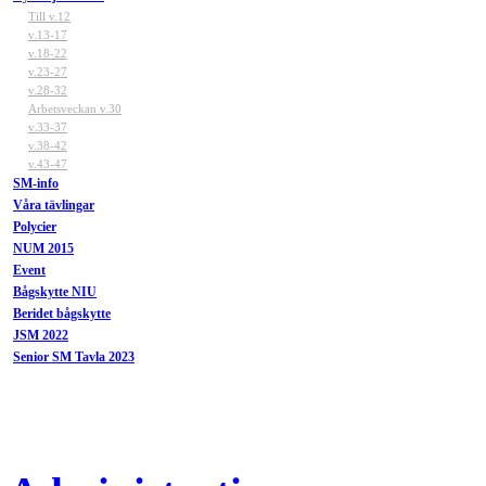
Till v.12
v.13-17
v.18-22
v.23-27
v.28-32
Arbetsveckan v.30
v.33-37
v.38-42
v.43-47
SM-info
Våra tävlingar
Polycier
NUM 2015
Event
Bågskytte NIU
Beridet bågskytte
JSM 2022
Senior SM Tavla 2023