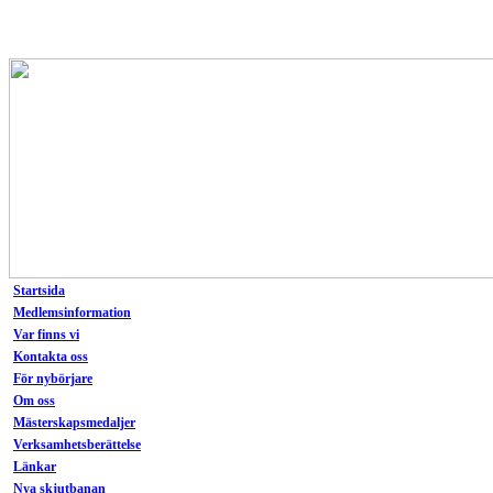
Startsida
Medlemsinformation
Var finns vi
Kontakta oss
För nybörjare
Om oss
Mästerskapsmedaljer
Verksamhetsberättelse
Länkar
Nya skjutbanan